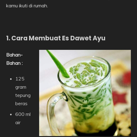
kamu ikuti di rumah.
1. Cara Membuat Es Dawet Ayu
Bahan-
Bahan :
125
gram
tepung
beras
600 ml
air