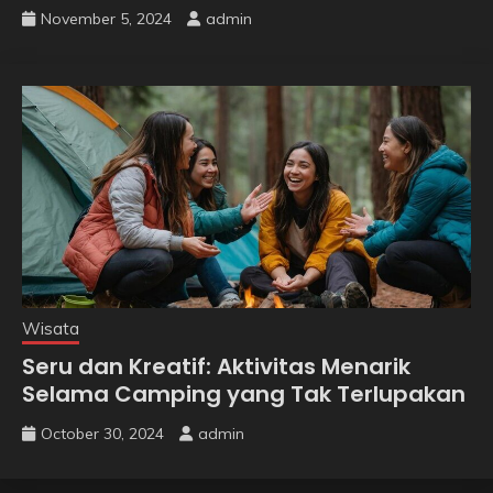
November 5, 2024
admin
Wisata
Seru dan Kreatif: Aktivitas Menarik
Selama Camping yang Tak Terlupakan
October 30, 2024
admin