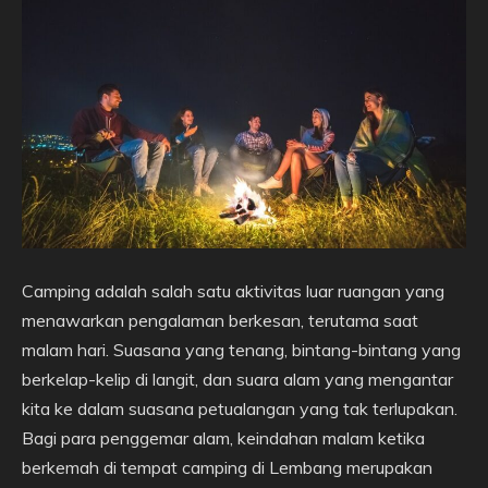
Camping adalah salah satu aktivitas luar ruangan yang
menawarkan pengalaman berkesan, terutama saat
malam hari. Suasana yang tenang, bintang-bintang yang
berkelap-kelip di langit, dan suara alam yang mengantar
kita ke dalam suasana petualangan yang tak terlupakan.
Bagi para penggemar alam, keindahan malam ketika
berkemah di tempat camping di Lembang merupakan