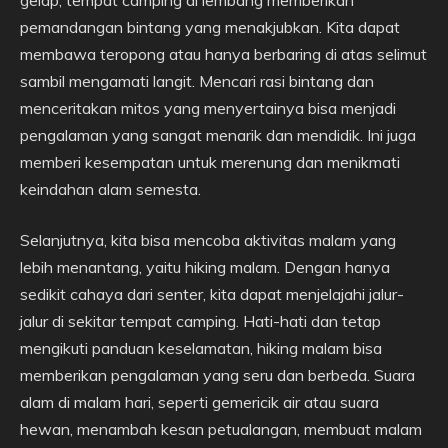
pemandangan bintang yang menakjubkan. Kita dapat
membawa teropong atau hanya berbaring di atas selimut
sambil mengamati langit. Mencari rasi bintang dan
menceritakan mitos yang menyertainya bisa menjadi
pengalaman yang sangat menarik dan mendidik. Ini juga
memberi kesempatan untuk merenung dan menikmati
keindahan alam semesta.
Selanjutnya, kita bisa mencoba aktivitas malam yang
lebih menantang, yaitu hiking malam. Dengan hanya
sedikit cahaya dari senter, kita dapat menjelajahi jalur-
jalur di sekitar tempat camping. Hati-hati dan tetap
mengikuti panduan keselamatan, hiking malam bisa
memberikan pengalaman yang seru dan berbeda. Suara
alam di malam hari, seperti gemericik air atau suara
hewan, menambah kesan petualangan, membuat malam