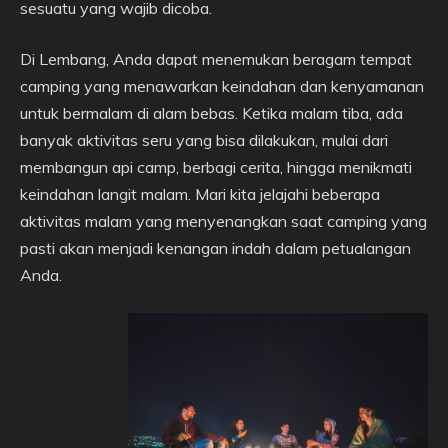
sesuatu yang wajib dicoba.
Di Lembang, Anda dapat menemukan beragam tempat
camping yang menawarkan keindahan dan kenyamanan
untuk bermalam di alam bebas. Ketika malam tiba, ada
banyak aktivitas seru yang bisa dilakukan, mulai dari
membangun api camp, berbagi cerita, hingga menikmati
keindahan langit malam. Mari kita jelajahi beberapa
aktivitas malam yang menyenangkan saat camping yang
pasti akan menjadi kenangan indah dalam petualangan
Anda.