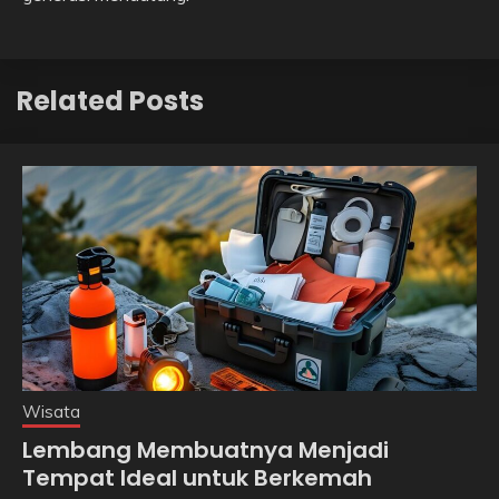
Related Posts
Wisata
Lembang Membuatnya Menjadi
Tempat Ideal untuk Berkemah