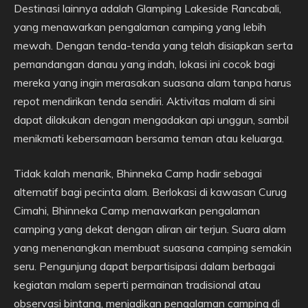
Destinasi lainnya adalah Glamping Lakeside Rancabali,
yang menawarkan pengalaman camping yang lebih
mewah. Dengan tenda-tenda yang telah disiapkan serta
pemandangan danau yang indah, lokasi ini cocok bagi
mereka yang ingin merasakan suasana alam tanpa harus
repot mendirikan tenda sendiri. Aktivitas malam di sini
dapat dilakukan dengan mengadakan api unggun, sambil
menikmati kebersamaan bersama teman atau keluarga.
Tidak kalah menarik, Bhinneka Camp hadir sebagai
alternatif bagi pecinta alam. Berlokasi di kawasan Curug
Cimahi, Bhinneka Camp menawarkan pengalaman
camping yang dekat dengan aliran air terjun. Suara alam
yang menenangkan membuat suasana camping semakin
seru. Pengunjung dapat berpartisipasi dalam berbagai
kegiatan malam seperti permainan tradisional atau
observasi bintang, menjadikan pengalaman camping di