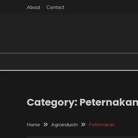
Skip
About
Contact
to
content
Category:
Peternaka
Home
Agroindustri
Peternakan