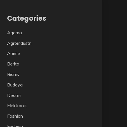
Categories
Agama
Agroindustri
Anime
Berita
Bisnis
Budaya
Desain
Elektronik
Fashion
Fashion