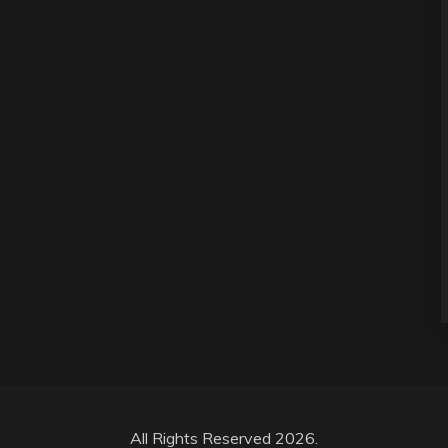
All Rights Reserved 2026.