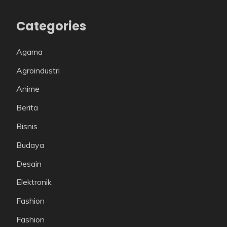
Categories
Agama
Agroindustri
Anime
Berita
Bisnis
Budaya
Desain
Elektronik
Fashion
Fashion