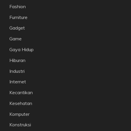
Fashion
Furniture
Gadget
Game
Gaya Hidup
Hiburan
Industri
Internet
Kecantikan
Kesehatan
Komputer
Konstruksi