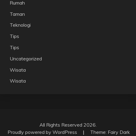
Rumah
Taman
Teknologi
Tips
Tips
Uncategorized
Wisata
Wisata
All Rights Reserved 2026.
Proudly powered by WordPress
|
Theme: Fairy Dark