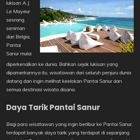
lukisan A.J.
Le Mayeur
seorang
seniman
dari Belgia,
Pantai
Sanur mulai
diperkenalkan ke dunia. Bahkan sejak lukisan yang
dipamerkannya itu, wisatawan dari seluruh penjuru dunia
datang dan ingin melihat keelokan Pantai Sanur dan
semua destinasi wisata disana.
Daya Tarik Pantai Sanur
Bagi para wisatawan yang ingin berlibur ke Pantai Sanur,
terdapat banyak daya tarik yang terdapat di sepanjang