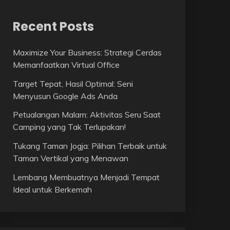
Recent Posts
Maximize Your Business: Strategi Cerdas
Memanfaatkan Virtual Office
Target Tepat, Hasil Optimal: Seni
Menyusun Google Ads Anda
Petualangan Malam: Aktivitas Seru Saat
Camping yang Tak Terlupakan!
Tukang Taman Jogja: Pilihan Terbaik untuk
Taman Vertikal yang Menawan
Lembang Membuatnya Menjadi Tempat
Ideal untuk Berkemah