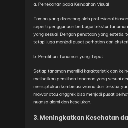
a. Penekanan pada Keindahan Visual
Taman yang dirancang oleh profesional biasan
seperti penggunaan berbagai tekstur tanaman
yang sesuai. Dengan penataan yang estetis, t
tetapi juga menjadi pusat perhatian dari ekster
b. Pemilihan Tanaman yang Tepat
Setiap tanaman memiliki karakteristik dan ke
melibatkan pemilihan tanaman yang sesuai deng
menciptakan kombinasi warna dan tekstur yan
mawar atau anggrek bisa menjadi pusat perh
nuansa alami dan kesejukan.
3. Meningkatkan Kesehatan d