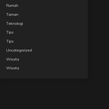
Rumah
Taman
Teknologi
Tips
Tips
Uncategorized
Wisata
Wisata