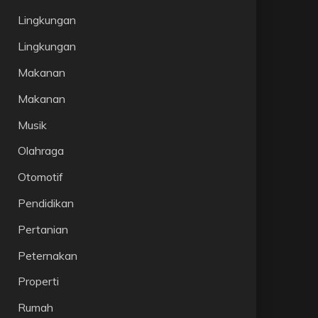
Lingkungan
Lingkungan
Makanan
Makanan
Musik
Olahraga
Otomotif
Pendidikan
Pertanian
Peternakan
Properti
Rumah