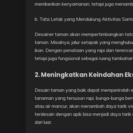
memberikan kenyamanan, tetapi juga menamba
b. Tata Letak yang Mendukung Aktivitas Sant
Desainer taman akan mempertimbangkan tata 
taman. Misalnya, jalur setapak yang menghub
ikan. Dengan penataan yang rapi dan terencan
tetapi juga fungsional sebagai ruang tambahan 
2. Meningkatkan Keindahan Ek
Desain taman yang baik dapat memperindah e
tanaman yang tersusun rapi, bunga-bunga berw
atau air mancur, akan menambah daya tarik v
terdesain dengan apik bisa menjadi daya tar
dari luar.