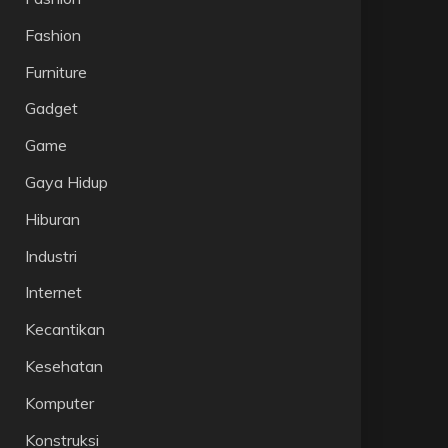
Fashion
Furniture
Gadget
Game
Gaya Hidup
Hiburan
Industri
Internet
Kecantikan
Kesehatan
Komputer
Konstruksi