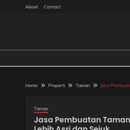
Skip
About
Contact
to
content
Home
Properti
Taman
Jasa Pembuata
Taman
Jasa Pembuatan Taman 
Lebih Asri dan Sejuk