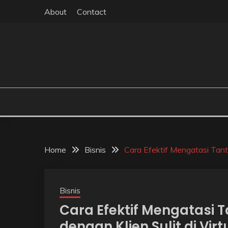
Skip
About
Contact
to
content
Home
Bisnis
Cara Efektif Mengatasi Tanta
Bisnis
Cara Efektif Mengatasi
dengan Klien Sulit di Virt