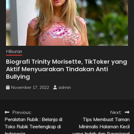
Hiburan
Biografi Trinity Morisette, TikToker yang
Aktif Menyuarakan Tindakan Anti
Bullying
November 17, 2022
admin
Post
Previous:
Next:
Peralatan Rubik : Belanja di
Tips Membuat Taman
navigation
Toko Rubik Teerlengkap di
Minimalis Halaman Kecil
Indonesia
yang Indah dan Fungsional