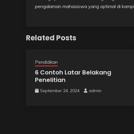
pengalaman mahasiswa yang optimal di kamp
Related Posts
Pendidikan
6 Contoh Latar Belakang
Penelitian
September 24, 2024
admin