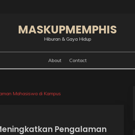
MASKUPMEMPHIS
Hiburan & Gaya Hidup
About
Contact
laman Mahasiswa di Kampus
 Meningkatkan Pengalaman