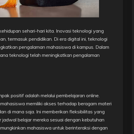
kehidupan sehari-hari kita. Inovasi teknologi yang
 termasuk pendidikan. Di era digital ini, teknologi
ingkatkan pengalaman mahasiswa di kampus. Dalam
di mana teknologi telah meningkatkan pengalaman
pak positif adalah melalui pembelajaran online.
 mahasiswa memiliki akses terhadap beragam materi
n di mana saja. Ini memberikan fleksibilitas yang
 jadwal belajar mereka sesuai dengan kebutuhan
 memungkinkan mahasiswa untuk berinteraksi dengan