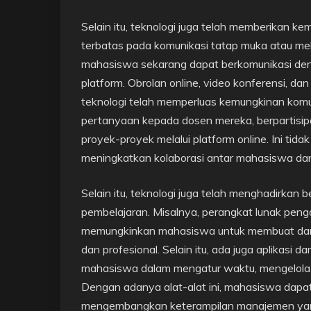
Selain itu, teknologi juga telah memberikan k
terbatas pada komunikasi tatap muka atau mel
mahasiswa sekarang dapat berkomunikasi de
platform. Obrolan online, video konferensi, dan
teknologi telah memperluas kemungkinan ko
pertanyaan kepada dosen mereka, berpartisipa
proyek-proyek melalui platform online. Ini ti
meningkatkan kolaborasi antar mahasiswa da
Selain itu, teknologi juga telah menghadirkan 
pembelajaran. Misalnya, perangkat lunak peng
memungkinkan mahasiswa untuk membuat dan m
dan profesional. Selain itu, ada juga aplikasi
mahasiswa dalam mengatur waktu, mengelola t
Dengan adanya alat-alat ini, mahasiswa da
mengembangkan keterampilan manajemen yang