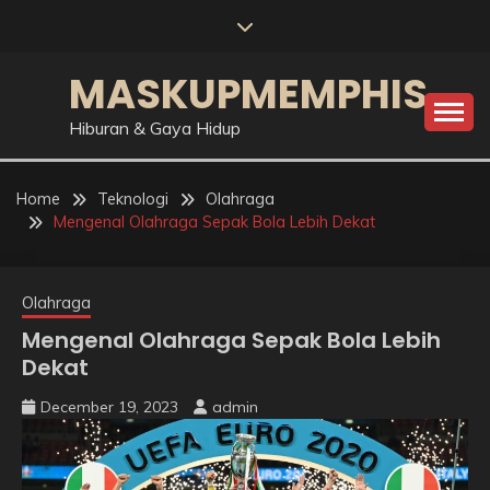
Skip
to
content
MASKUPMEMPHIS
Hiburan & Gaya Hidup
Home
Teknologi
Olahraga
Mengenal Olahraga Sepak Bola Lebih Dekat
Olahraga
Mengenal Olahraga Sepak Bola Lebih
Dekat
December 19, 2023
admin