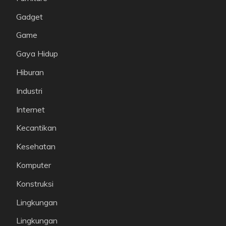
Gadget
Game
Gaya Hidup
Hiburan
Industri
Internet
Kecantikan
Kesehatan
Komputer
Konstruksi
Lingkungan
Lingkungan