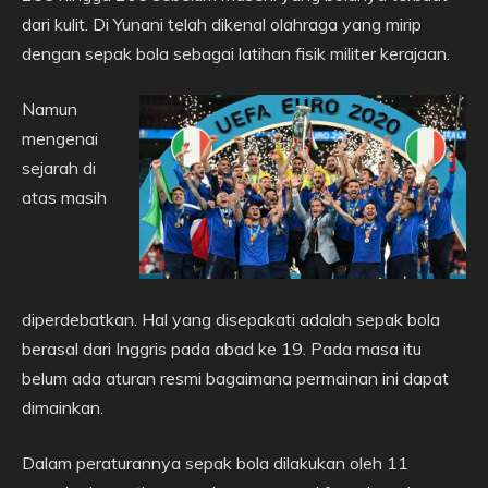
dari kulit. Di Yunani telah dikenal olahraga yang mirip
dengan sepak bola sebagai latihan fisik militer kerajaan.
Namun
mengenai
sejarah di
atas masih
diperdebatkan. Hal yang disepakati adalah sepak bola
berasal dari Inggris pada abad ke 19. Pada masa itu
belum ada aturan resmi bagaimana permainan ini dapat
dimainkan.
Dalam peraturannya sepak bola dilakukan oleh 11