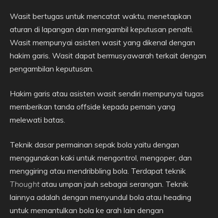
Wasit bertugas untuk mencatat waktu, menetapkan
aturan di lapangan dan mengambil keputusan penalti.
Wasit mempunyai asisten wasit yang dikenal dengan
hakim garis. Wasit dapat bermusyawarah terkait dengan
pengambilan keputusan.
Hakim garis atau asisten wasit sendiri mempunyai tugas
memberikan tanda offside kepada pemain yang
melewati batas.
Teknik dasar permainan sepak bola yaitu dengan
menggunakan kaki untuk mengontrol, mengoper, dan
menggiring atau mendribbling bola. Terdapat teknik
Thought
atau umpan jauh sebagai serangan. Teknik
lainnya adalah dengan menyundul bola atau heading
untuk memantulkan bola ke arah lain dengan