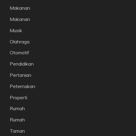
Makanan
Makanan
Musik
Olahraga
Otomotif
Pendidikan
Pertanian
Peternakan
Properti
Rumah
Rumah
Taman