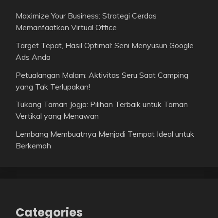
Maximize Your Business: Strategi Cerdas
Memanfaatkan Virtual Office
Target Tepat, Hasil Optimal: Seni Menyusun Google
Ads Anda
Petualangan Malam: Aktivitas Seru Saat Camping
yang Tak Terlupakan!
Tukang Taman Jogja: Pilihan Terbaik untuk Taman
Vertikal yang Menawan
Lembang Membuatnya Menjadi Tempat Ideal untuk
Berkemah
Categories