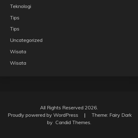
Teknologi
Tips
Tips
Uncategorized
Wisata
Wisata
All Rights Reserved 2026.
Proudly powered by WordPress
|
Theme: Fairy Dark
by
Candid Themes
.