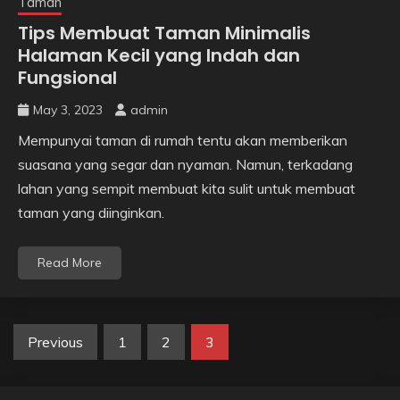
Taman
Tips Membuat Taman Minimalis
Halaman Kecil yang Indah dan
Fungsional
May 3, 2023
admin
Mempunyai taman di rumah tentu akan memberikan
suasana yang segar dan nyaman. Namun, terkadang
lahan yang sempit membuat kita sulit untuk membuat
taman yang diinginkan.
Read More
Posts
Previous
1
2
3
pagination